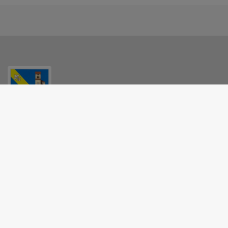
MAIRIE - BRULEY
36 rue Victor-Hugo, 54200 Bruley
03 83 43 85 87
commune.de.bruley@orange.fr
M'Y RENDRE
www.commune-bruley.fr