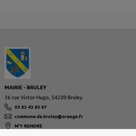
MAIRIE - BRULEY
36 rue Victor-Hugo, 54200 Bruley
03 83 43 85 87
commune.de.bruley@orange.fr
M'Y RENDRE
www.commune-bruley.fr