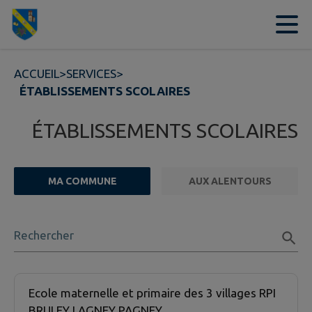
Contenu
Menu
Recherche
Pied de page
ACCUEIL
>
SERVICES
>
ÉTABLISSEMENTS SCOLAIRES
ÉTABLISSEMENTS SCOLAIRES
MA COMMUNE
AUX ALENTOURS
FILTRE ACTIF
Rechercher
3 établissement scolaire trouvées.
Ecole maternelle et primaire des 3 villages RPI
BRULEY LAGNEY PAGNEY