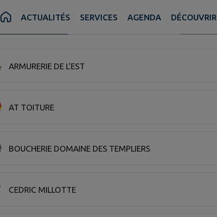
ACTUALITÉS
SERVICES
AGENDA
DÉCOUVRIR
Recherch
A COMMUNE
AUX ALENTOURS
FILTRE ACTIF
 20 commerce sur 22 affichées sur cette page.
ARMURERIE DE L'EST
AT TOITURE
BOUCHERIE DOMAINE DES TEMPLIERS
CEDRIC MILLOTTE