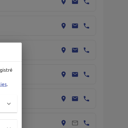
gistré
kies
.