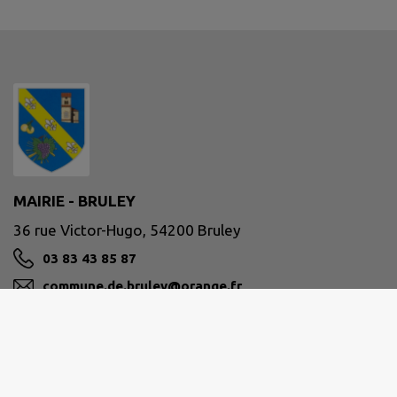
MAIRIE - BRULEY
36 rue Victor-Hugo, 54200 Bruley
03 83 43 85 87
commune.de.bruley@orange.fr
M'Y RENDRE
www.commune-bruley.fr