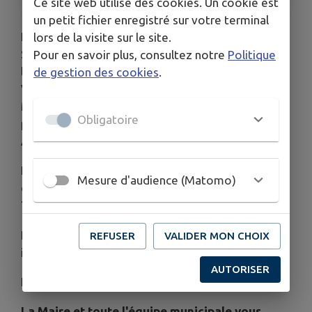
Ce site web utilise des cookies. Un cookie est
un petit fichier enregistré sur votre terminal
La Maire, Elisabeth POIRSON, les Adjoints,
lors de la visite sur le site.
Stéphane ZAPOTINY et Angélique LESSERTEUR,
Pour en savoir plus, consultez notre
Politique
les Conseillers délégués Christiane BISELLO et
de gestion des cookies
.
Vincent SEGAULT, ainsi que les Conseillers
Municipaux ont le plaisir de vous convier à la
Obligatoire
présentation des vœux du Maire et des
Associations Locales.
Le VENDREDI 23 JANVIER 2026 à 18h30 au
Mesure d'audience (Matomo)
complexe des Triboulottes, rue des
Triboulottes à Bruley.
Les habitants de la Commune de Bruley sont
REFUSER
VALIDER MON CHOIX
invités à partager ce moment de convivialité.
AUTORISER
Nous comptons sur votre présence.
La Maire et toute l'équipe municipale vous