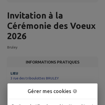
Invitation à la
Cérémonie des Voeux
2026
Bruley
INFORMATIONS PRATIQUES
LIEU
3 rue des triboulottes BRULEY
DATE
Gérer mes cookies 🍪
Le ven. 23 janv.
HORAIRES
De 18h30 à 21h00