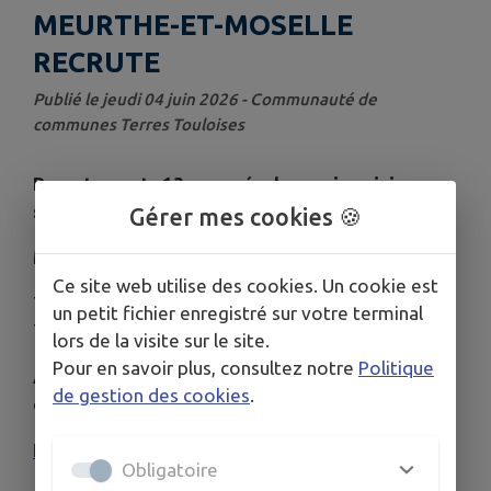
MEURTHE-ET-MOSELLE
RECRUTE
Publié le jeudi 04 juin 2026 - Communauté de
communes Terres Touloises
Recrutement : 13 engagés de service civique
sapeurs-pompiers
Gérer mes cookies 🍪
Mission de 8 mois à partir du 5 octobre 2026
Ce site web utilise des cookies. Un cookie est
Tu recherches une mission qui a du sens ?
un petit fichier enregistré sur votre terminal
Tu souhaites t'engager au service des autres ?
lors de la visite sur le site.
Pour en savoir plus, consultez notre
Politique
Alors engage-toi en service civique dans un centre
de gestion des cookies
.
d'incendie et de secours proche de chez toi !
Inscriptions
Obligatoire