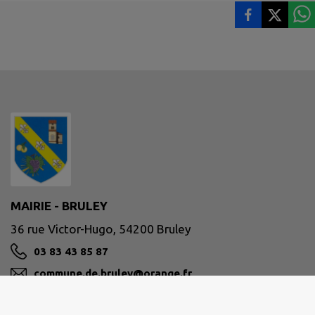
MAIRIE - BRULEY
36 rue Victor-Hugo, 54200 Bruley
03 83 43 85 87
commune.de.bruley@orange.fr
M'Y RENDRE