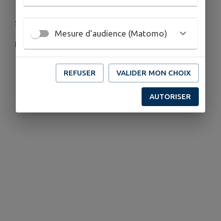
Sélections le 17 juin 2026
Mesure d'audience (Matomo)
Plus d'informations :
servicecivique@sdis54.fr
REFUSER
VALIDER MON CHOIX
Publié par Communauté de communes Terres
Touloises
AUTORISER