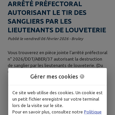
ARRÊTÉ PRÉFECTORAL
AUTORISANT LE TIR DES
SANGLIERS PAR LES
LIEUTENANTS DE LOUVETERIE
Publié le vendredi 06 février 2026 - Bruley
Vous trouverez en pièce jointe l'arrêté préfectoral
n° 2026/DDT/ABER/37 autorisant la destruction
de sanglier par les lieutenants de louveterie. (Du
03/02/2026 au 31/03/2026)
Gérer mes cookies 🍪
Télécharger la pièce jointe
Ce site web utilise des cookies. Un cookie est
un petit fichier enregistré sur votre terminal
Publié par Municipalité de Bruley
lors de la visite sur le site.
Pour en savoir plus, consultez notre
Politique