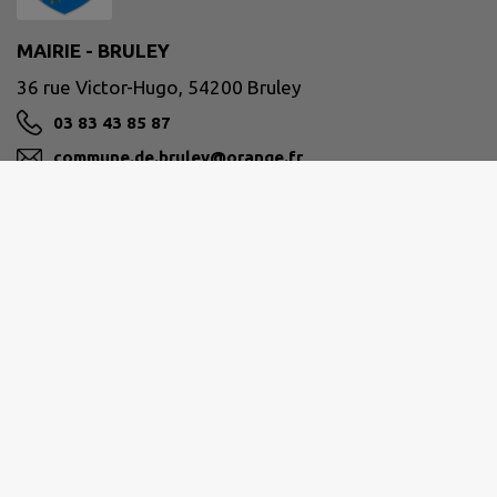
MAIRIE - BRULEY
36 rue Victor-Hugo, 54200 Bruley
03 83 43 85 87
commune.de.bruley@orange.fr
M'Y RENDRE
www.commune-bruley.fr
COMMUNAUTÉ DE COMMUNES TERRES
TOULOISES